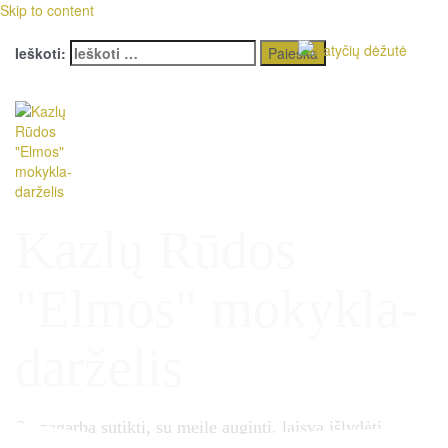
Skip to content
Meniu
Ieškoti:
Kazlų Rūdos
"Elmos" mokykla-
darželis
Su pagarba sutikti, su meile auginti, laisvą išlydėti