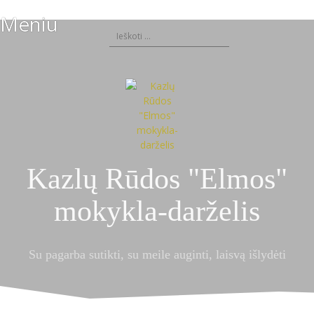
S
Meniu
k
I
i
e
p
š
t
k
o
o
c
t
o
i
n
:
t
e
n
Kazlų Rūdos "Elmos"
t
mokykla-darželis
Su pagarba sutikti, su meile auginti, laisvą išlydėti